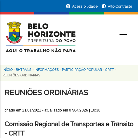
Pular
Portal
Acessibilidade
Alto Contraste
para
da
o
conteúdo
Prefeitura
O
principal
de
Belo
Horizonte
INÍCIO
-
BHTRANS
-
INFORMAÇÕES
-
PARTICIPAÇÃO POPULAR
-
CRTT
-
Trilha
REUNIÕES ORDINÁRIAS
de
REUNIÕES ORDINÁRIAS
navegação
criado em
21/01/2021
- atualizado em
07/04/2026 | 10:38
Comissão Regional de Transportes e Trânsito
- CRTT