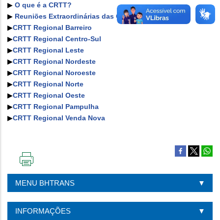
▶
O que é a CRTT?
▶
Reuniões Extraordinárias das CRTTs
▶
CRTT Regional Barreiro
▶
CRTT Regional Centro-Sul
▶
CRTT Regional Leste
▶
CRTT Regional Nordeste
▶
CRTT Regional Noroeste
▶
CRTT Regional Norte
▶
CRTT Regional Oeste
▶
CRTT Regional Pampulha
▶
CRTT Regional Venda Nova
IMPRIMIR
ESTA
MENU BHTRANS
PÁGINA
INFORMAÇÕES