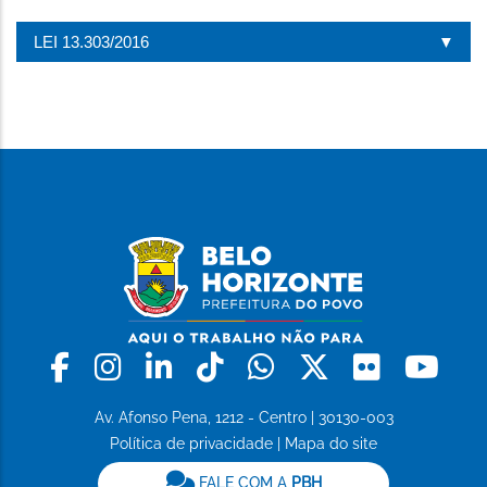
LEI 13.303/2016
Facebook
Instagram
Linkedin
Tiktok
Whatsapp
X
Flickr
Yo
Av. Afonso Pena, 1212 - Centro | 30130-003
Política de privacidade
|
Mapa do site
FALE COM A
PBH