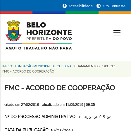
Pular
Portal
Acessibilidade
Alto Contraste
para
da
o
conteúdo
Prefeitura
O
principal
de
Belo
Horizonte
INÍCIO
-
FUNDAÇÃO MUNICIPAL DE CULTURA
-
CHAMAMENTOS PUBLICOS
-
Trilha
FMC - ACORDO DE COOPERAÇÃO
de
FMC - ACORDO DE COOPERAÇÃO
navegação
criado em
27/02/2019
- atualizado em
11/09/2019 | 09:35
Nº DO PROCESSO ADMINISTRATIVO:
01-055.150/18-52
DATA DA PUBLICAÇÃO:
18/05/2018