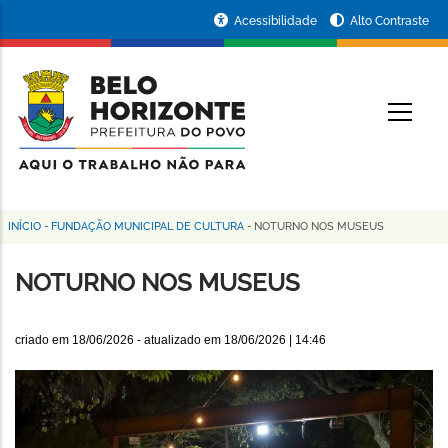
Pular
Portal
Acessibilidade
Alto Contraste
para
da
o
conteúdo
Prefeitura
O
principal
de
Belo
Horizonte
INÍCIO
-
FUNDAÇÃO MUNICIPAL DE CULTURA
-
NOTURNO NOS MUSEUS
Trilha
de
NOTURNO NOS MUSEUS
navegação
criado em
18/06/2026
- atualizado em
18/06/2026 | 14:46