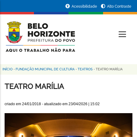
Pular
Portal
Acessibilidade
Alto Contraste
para
da
o
conteúdo
Prefeitura
O
principal
de
Belo
Horizonte
INÍCIO
-
FUNDAÇÃO MUNICIPAL DE CULTURA
-
TEATROS
-
TEATRO MARÍLIA
Trilha
de
TEATRO MARÍLIA
navegação
criado em
24/01/2018
- atualizado em
23/04/2026 | 15:02