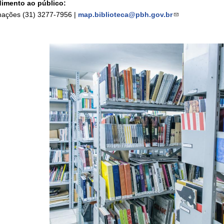
imento ao público:
mações (31) 3277-7956 |
map.biblioteca@pbh.gov.br