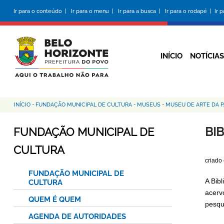
Pular
Ir para o conteúdo |
Ir para o menu |
Ir para a busca |
Ir para o rodapé |
Ir 
para
o
conteúdo
principal
INÍCIO
NOTÍCIAS
INÍCIO
-
FUNDAÇÃO MUNICIPAL DE CULTURA
-
MUSEUS
-
MUSEU DE ARTE DA 
Trilha
de
BI
FUNDAÇÃO MUNICIPAL DE
navegação
CULTURA
criado
FUNDAÇÃO MUNICIPAL DE
A Bib
CULTURA
acerv
QUEM É QUEM
pesqu
AGENDA DE AUTORIDADES