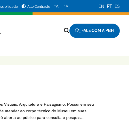
−
+
A
A
EN
PT
ES
ssibilidade
Alto Contraste
FALE COM A PBH
A
es Visuais, Arquitetura e Paisagismo. Possui em seu
m de atender ao corpo técnico do Museu em suas
a é aberta ao público para consulta e pesquisa.