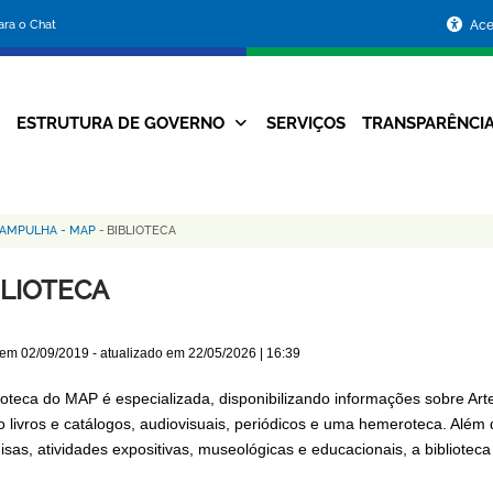
Portal
para o Chat
Ace
da
Prefeitura
ESTRUTURA DE GOVERNO
SERVIÇOS
TRANSPARÊNCI
Navegação
de
Principal
Belo
PAMPULHA - MAP
-
BIBLIOTECA
Horizonte
BLIOTECA
 em
02/09/2019
- atualizado em
22/05/2026 | 16:39
lioteca do MAP é especializada, disponibilizando informações sobre Art
o livros e catálogos, audiovisuais, periódicos e uma hemeroteca. Alé
isas, atividades expositivas, museológicas e educacionais, a bibliotec