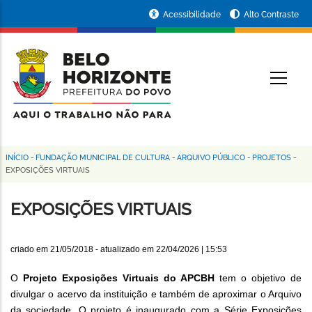
Pular
Portal
Acessibilidade
Alto Contraste
para
da
o
conteúdo
Prefeitura
O
principal
de
Belo
Horizonte
INÍCIO
-
FUNDAÇÃO MUNICIPAL DE CULTURA
-
ARQUIVO PÚBLICO
-
PROJETOS
-
Trilha
EXPOSIÇÕES VIRTUAIS
de
EXPOSIÇÕES VIRTUAIS
navegação
criado em
21/05/2018
- atualizado em
22/04/2026 | 15:53
O
Projeto Exposições Virtuais do APCBH
tem o objetivo de
divulgar o acervo da instituição e também de aproximar o Arquivo
da sociedade. O projeto é inaugurado com a Série Exposições