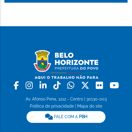
Facebook
Instagram
Linkedin
Tiktok
Whatsapp
X
Flickr
Yo
Av. Afonso Pena, 1212 - Centro | 30130-003
Política de privacidade
|
Mapa do site
FALE COM A
PBH