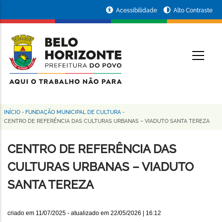
Pular
Portal
Acessibilidade
Alto Contraste
para
da
o
conteúdo
Prefeitura
O
principal
de
Belo
Horizonte
INÍCIO
-
FUNDAÇÃO MUNICIPAL DE CULTURA
-
Trilha
CENTRO DE REFERÊNCIA DAS CULTURAS URBANAS – VIADUTO SANTA TEREZA
de
CENTRO DE REFERÊNCIA DAS
navegação
CULTURAS URBANAS – VIADUTO
SANTA TEREZA
criado em
11/07/2025
- atualizado em
22/05/2026 | 16:12