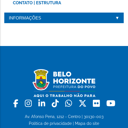
CONTATO | ESTRUTURA
INFORMAÇÕES
Facebook
Instagram
Linkedin
Tiktok
Whatsapp
X
Flickr
Yo
Av. Afonso Pena, 1212 - Centro | 30130-003
Política de privacidade
|
Mapa do site