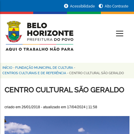
Pular
Portal
Acessibilidade
Alto Contraste
para
da
o
conteúdo
Prefeitura
O
principal
de
Belo
Horizonte
INÍCIO
-
FUNDAÇÃO MUNICIPAL DE CULTURA
-
Trilha
CENTROS CULTURAIS E DE REFERÊNCIA
-
CENTRO CULTURAL SÃO GERALDO
de
CENTRO CULTURAL SÃO GERALDO
navegação
criado em
26/01/2018
- atualizado em
17/04/2024 | 11:58