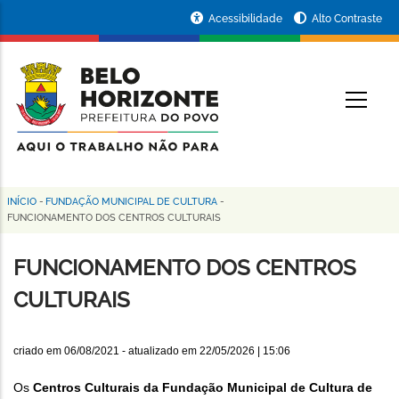
Pular
Portal
Acessibilidade
Alto Contraste
para
da
o
conteúdo
Prefeitura
O
principal
de
Belo
Horizonte
INÍCIO
-
FUNDAÇÃO MUNICIPAL DE CULTURA
-
Trilha
FUNCIONAMENTO DOS CENTROS CULTURAIS
de
FUNCIONAMENTO DOS CENTROS
navegação
CULTURAIS
criado em
06/08/2021
- atualizado em
22/05/2026 | 15:06
Os
Centros Culturais da Fundação Municipal de Cultura de