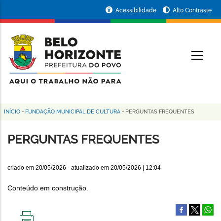
Pular
Portal
Acessibilidade
Alto Contraste
para
da
o
conteúdo
Prefeitura
O
principal
de
Belo
Horizonte
INÍCIO
-
FUNDAÇÃO MUNICIPAL DE CULTURA
-
PERGUNTAS FREQUENTES
Trilha
de
PERGUNTAS FREQUENTES
navegação
criado em
20/05/2026
- atualizado em
20/05/2026 | 12:04
Conteúdo em construção.