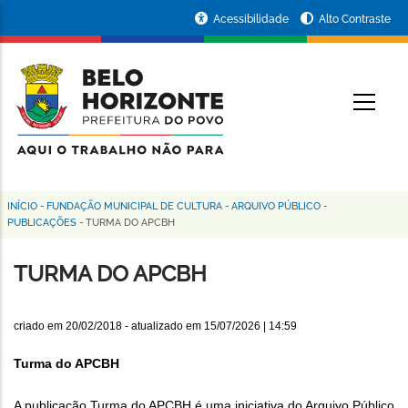
Pular
Portal
Acessibilidade
Alto Contraste
para
da
o
conteúdo
Prefeitura
O
principal
de
Belo
Horizonte
INÍCIO
-
FUNDAÇÃO MUNICIPAL DE CULTURA
-
ARQUIVO PÚBLICO
-
Trilha
PUBLICAÇÕES
-
TURMA DO APCBH
de
TURMA DO APCBH
navegação
criado em
20/02/2018
- atualizado em
15/07/2026 | 14:59
Turma do APCBH
A publicação Turma do APCBH é uma iniciativa do Arquivo Público