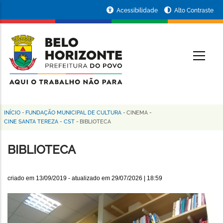
Pular
Portal
Acessibilidade
Alto Contraste
para
da
o
conteúdo
Prefeitura
O
principal
de
Belo
Horizonte
INÍCIO
-
FUNDAÇÃO MUNICIPAL DE CULTURA
-
CINEMA
-
Trilha
CINE SANTA TEREZA - CST
-
BIBLIOTECA
de
BIBLIOTECA
navegação
criado em
13/09/2019
- atualizado em
29/07/2026 | 18:59