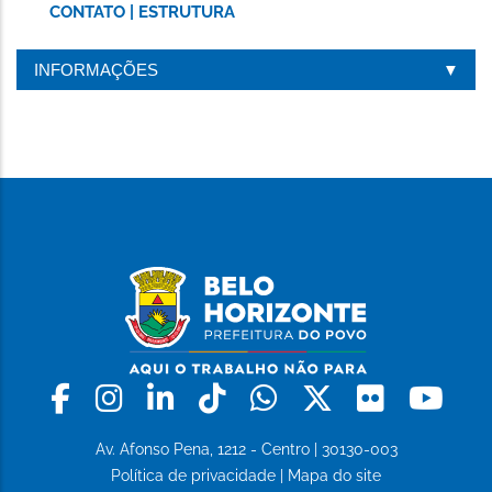
CONTATO | ESTRUTURA
INFORMAÇÕES
Facebook
Instagram
Linkedin
Tiktok
Whatsapp
X
Flickr
Yo
Av. Afonso Pena, 1212 - Centro | 30130-003
Política de privacidade
|
Mapa do site