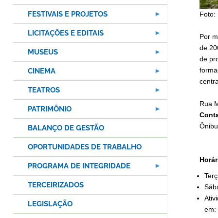
FESTIVAIS E PROJETOS
Foto:
LICITAÇÕES E EDITAIS
Por m
de 20
MUSEUS
de pro
formaç
CINEMA
centr
TEATROS
Rua M
PATRIMÔNIO
Conta
Ônibu
BALANÇO DE GESTÃO
OPORTUNIDADES DE TRABALHO
Horár
PROGRAMA DE INTEGRIDADE
Terç
TERCEIRIZADOS
Sába
Ativ
LEGISLAÇÃO
em: