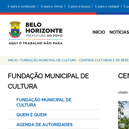
Pular
Ir para o conteúdo |
Ir para o menu |
Ir para a busca |
Ir para o rodapé |
Ir 
para
o
conteúdo
principal
INÍCIO
NOTÍCIAS
INÍCIO
-
FUNDAÇÃO MUNICIPAL DE CULTURA
-
CENTROS CULTURAIS E DE REF
Trilha
de
CE
FUNDAÇÃO MUNICIPAL DE
navegação
CULTURA
criado
FUNDAÇÃO MUNICIPAL DE
CULTURA
QUEM É QUEM
AGENDA DE AUTORIDADES