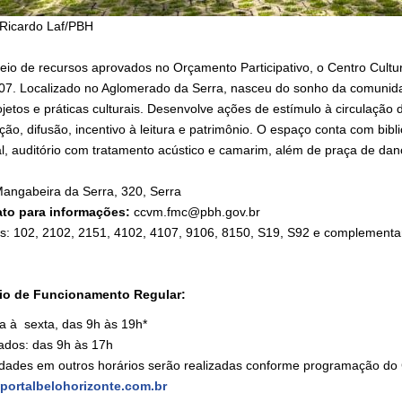
 Ricardo Laf/PBH
eio de recursos aprovados no Orçamento Participativo, o Centro Cultu
07. Localizado no Aglomerado da Serra, nasceu do sonho da comunida
jetos e práticas culturais. Desenvolve ações de estímulo à circulação d
ão, difusão, incentivo à leitura e patrimônio. O espaço conta com bibli
al, auditório com tratamento acústico e camarim, além de praça de dan
angabeira da Serra, 320, Serra
to para informações:
ccvm.fmc@pbh.gov.br
s: 102, 2102, 2151, 4102, 4107, 9106, 8150, S19, S92 e complementa
io de Funcionamento Regular:
a à sexta, das 9h às 19h*
dos: das 9h às 17h
idades em outros horários serão realizadas conforme programação do
portalbelohorizonte.com.br