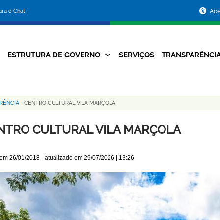
Portal
para o Chat
Ace
da
Prefeitura
ESTRUTURA DE GOVERNO
SERVIÇOS
TRANSPARÊNCI
Navegação
de
Principal
Belo
ERÊNCIA
-
CENTRO CULTURAL VILA MARÇOLA
Horizonte
NTRO CULTURAL VILA MARÇOLA
 em
26/01/2018
- atualizado em
29/07/2026 | 13:26