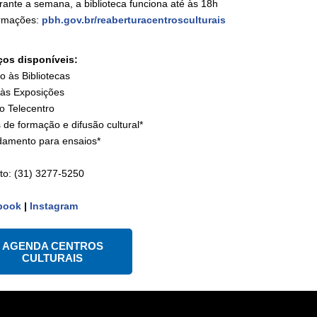
rante a semana, a biblioteca funciona até às 18h
ormações:
pbh.gov.br/reaberturacentrosculturais
ços disponíveis:
o às Bibliotecas
a às Exposições
o Telecentro
 de formação e difusão cultural*
amento para ensaios*
to: (31) 3277-5250
book
|
Instagram
AGENDA CENTROS
CULTURAIS