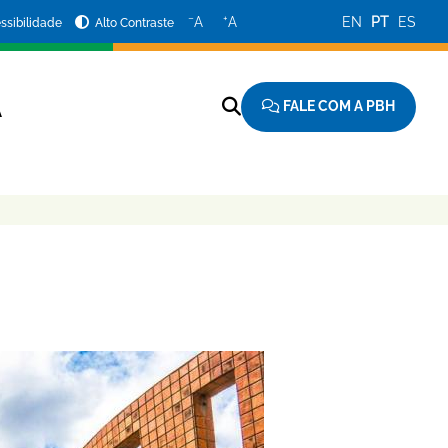
−
+
A
A
EN
PT
ES
ssibilidade
Alto Contraste
FALE COM A PBH
A