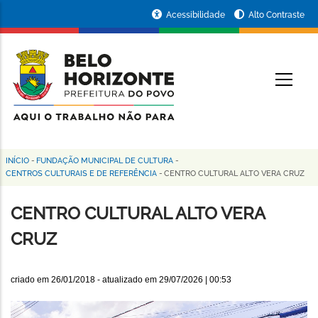
Pular
Portal
Acessibilidade
Alto Contraste
para
da
o
conteúdo
Prefeitura
O
principal
de
Belo
Horizonte
INÍCIO
-
FUNDAÇÃO MUNICIPAL DE CULTURA
-
Trilha
CENTROS CULTURAIS E DE REFERÊNCIA
-
CENTRO CULTURAL ALTO VERA CRUZ
de
CENTRO CULTURAL ALTO VERA
navegação
CRUZ
criado em
26/01/2018
- atualizado em
29/07/2026 | 00:53