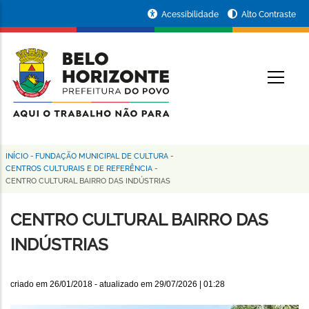
Pular
Portal
Acessibilidade
Alto Contraste
para
da
o
conteúdo
Prefeitura
O
principal
de
Belo
Horizonte
INÍCIO
-
FUNDAÇÃO MUNICIPAL DE CULTURA
-
Trilha
CENTROS CULTURAIS E DE REFERÊNCIA
-
CENTRO CULTURAL BAIRRO DAS INDÚSTRIAS
de
navegação
CENTRO CULTURAL BAIRRO DAS
INDÚSTRIAS
criado em
26/01/2018
- atualizado em
29/07/2026 | 01:28