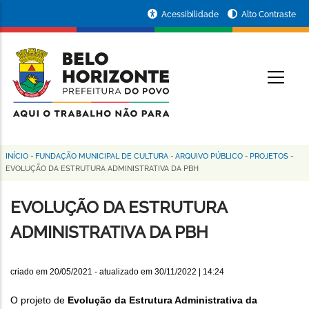
Pular
Portal
Acessibilidade
Alto Contraste
para
da
o
conteúdo
Prefeitura
O
principal
de
Belo
Horizonte
INÍCIO
-
FUNDAÇÃO MUNICIPAL DE CULTURA
-
ARQUIVO PÚBLICO
-
PROJETOS
-
Trilha
EVOLUÇÃO DA ESTRUTURA ADMINISTRATIVA DA PBH
de
EVOLUÇÃO DA ESTRUTURA
navegação
ADMINISTRATIVA DA PBH
criado em
20/05/2021
- atualizado em
30/11/2022 | 14:24
O projeto de
Evolução da Estrutura Administrativa da