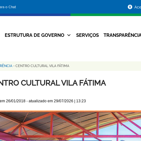
Portal
para o Chat
Ace
da
Prefeitura
ESTRUTURA DE GOVERNO
SERVIÇOS
TRANSPARÊNCI
Navegação
de
Principal
Belo
ERÊNCIA
-
CENTRO CULTURAL VILA FÁTIMA
Horizonte
NTRO CULTURAL VILA FÁTIMA
 em
26/01/2018
- atualizado em
29/07/2026 | 13:23