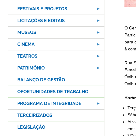
FESTIVAIS E PROJETOS
LICITAÇÕES E EDITAIS
O Cen
MUSEUS
Parti
para d
CINEMA
à com
TEATROS
Rua S
PATRIMÔNIO
E-mai
Ônibu
BALANÇO DE GESTÃO
Onibu
OPORTUNIDADES DE TRABALHO
Horár
PROGRAMA DE INTEGRIDADE
Terç
Sába
TERCEIRIZADOS
Ativ
LEGISLAÇÃO
em:
* Du