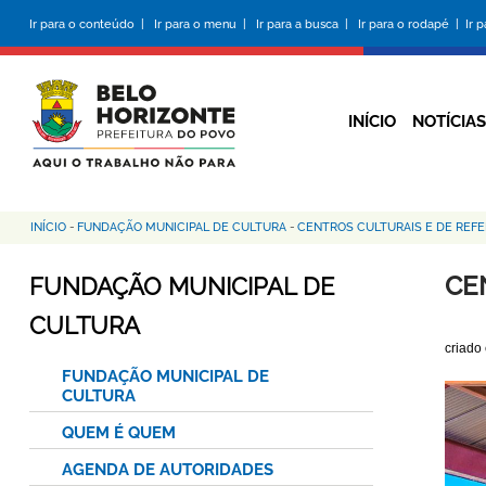
Pular
Ir para o conteúdo |
Ir para o menu |
Ir para a busca |
Ir para o rodapé |
Ir 
para
o
conteúdo
principal
INÍCIO
NOTÍCIAS
INÍCIO
-
FUNDAÇÃO MUNICIPAL DE CULTURA
-
CENTROS CULTURAIS E DE REF
Trilha
de
CE
FUNDAÇÃO MUNICIPAL DE
navegação
CULTURA
criado
FUNDAÇÃO MUNICIPAL DE
CULTURA
QUEM É QUEM
AGENDA DE AUTORIDADES