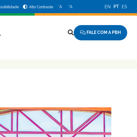
−
+
A
A
EN
PT
ES
ssibilidade
Alto Contraste
FALE COM A PBH
A