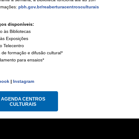
ormações:
pbh.gov.br/reaberturacentrosculturais
ços disponíveis:
o às Bibliotecas
a às Exposições
o Telecentro
 de formação e difusão cultural*
amento para ensaios*
book
|
Instagram
AGENDA CENTROS
CULTURAIS