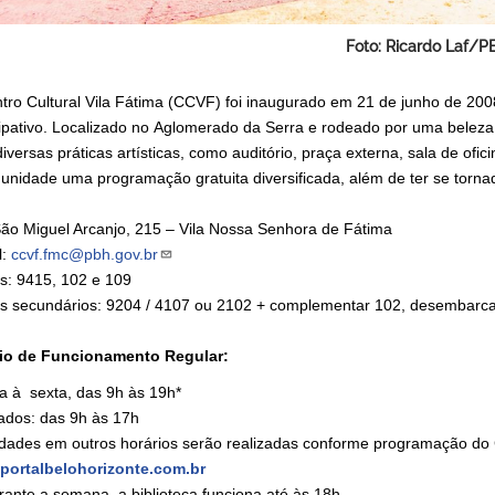
Foto: Ricardo Laf/P
tro Cultural Vila Fátima (CCVF) foi inaugurado em 21 de junho de 2
cipativo. Localizado no Aglomerado da Serra e​ rodeado por uma belez
iversas práticas artísticas, como auditório, praça externa, sala de ofic
unidade uma programação gratuita diversificada, além de ter se tornad
ão Miguel Arcanjo, 215 – Vila Nossa Senhora de Fátima
l:
ccvf.fmc@pbh.gov.br
s: 9415, 102 e 109
s secundários: 9204 / 4107 ou 2102 + complementar 102, desembarc
io de Funcionamento Regular:
a à sexta, das 9h às 19h*
dos: das 9h às 17h
idades em outros horários serão realizadas conforme programação do
portalbelohorizonte.com.br
rante a semana, a biblioteca funciona até às 18h