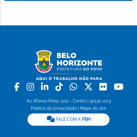
Facebook
Instagram
Linkedin
Tiktok
Whatsapp
X
Flickr
Yo
Av. Afonso Pena, 1212 - Centro | 30130-003
Política de privacidade
|
Mapa do site
FALE COM A
PBH