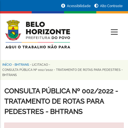
Pular
Portal
Acessibilidade
Alto Contraste
para
da
o
conteúdo
Prefeitura
O
principal
de
Belo
Horizonte
INÍCIO
-
BHTRANS
-
LICITACAO
-
Trilha
CONSULTA PÚBLICA Nº 002/2022 - TRATAMENTO DE ROTAS PARA PEDESTRES -
BHTRANS
de
navegação
CONSULTA PÚBLICA Nº 002/2022 -
TRATAMENTO DE ROTAS PARA
PEDESTRES - BHTRANS