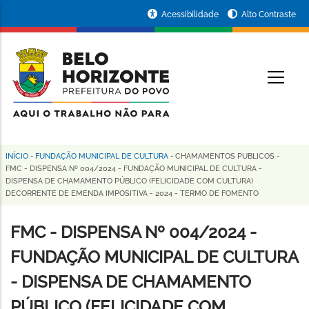
Pular
Portal
Acessibilidade
Alto Contraste
para
da
o
conteúdo
Prefeitura
O
principal
de
Belo
Horizonte
INÍCIO
-
FUNDAÇÃO MUNICIPAL DE CULTURA
-
CHAMAMENTOS PUBLICOS
-
Trilha
FMC - DISPENSA Nº 004/2024 - FUNDAÇÃO MUNICIPAL DE CULTURA -
DISPENSA DE CHAMAMENTO PÚBLICO (FELICIDADE COM CULTURA)
de
DECORRENTE DE EMENDA IMPOSITIVA - 2024 - TERMO DE FOMENTO
navegação
FMC - DISPENSA Nº 004/2024 -
FUNDAÇÃO MUNICIPAL DE CULTURA
- DISPENSA DE CHAMAMENTO
PÚBLICO (FELICIDADE COM