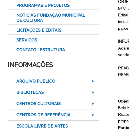
OBJE
PROGRAMAS E PROJETOS
5ª Vir
NOTÍCIAS FUNDAÇÃO MUNICIPAL
Edita
DE CULTURA
insta
parce
LICITAÇÕES E EDITAIS
SERVIÇOS
INFO
Aos i
CONTATO | ESTRUTURA
sendo
INFORMAÇÕES
REABE
REABE
ARQUIVO PÚBLICO
BIBLIOTECAS
Objet
CENTROS CULTURAIS
Belo H
Reabe
CENTROS DE REFERÊNCIA
propo
ESCOLA LIVRE DE ARTES
Parti