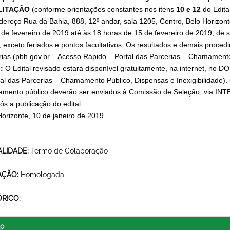
LITAÇÃO
(conforme orientações constantes nos itens
10 e 12
do Edita
dereço Rua da Bahia, 888, 12º andar, sala 1205, Centro, Belo Horizo
 de fevereiro de 2019 até às 18 horas de 15 de fevereiro de 2019, de 
, exceto feriados e pontos facultativos. Os resultados e demais proce
rias (pbh.gov.br – Acesso Rápido – Portal das Parcerias – Chamamento 
:
O Edital revisado estará disponível gratuitamente, na internet, no DO
tal das Parcerias – Chamamento Público, Dispensas e Inexigibilidade).
mento público deverão ser enviados à Comissão de Seleção, via INT
pós a publicação do edital
.
Horizonte, 10 de janeiro de 2019.
LIDADE:
Termo de Colaboração
AÇÃO:
Homologada
ÓRICO:
lo