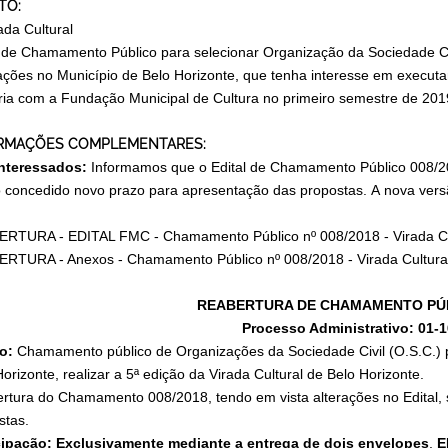
TO:
ada Cultural
l de Chamamento Público para selecionar Organização da Sociedade Civ
lações no Município de Belo Horizonte, que tenha interesse em executa
ria com a Fundação Municipal de Cultura
no primeiro semestre de 201
RMAÇÕES COMPLEMENTARES:
nteressados:
Informamos que o Edital de Chamamento Público 008/2018
 concedido novo prazo para apresentação das propostas. A nova versão
RTURA - EDITAL FMC - Chamamento Público nº 008/2018 - Virada Cu
RTURA - Anexos - Chamamento Público nº 008/2018 - Virada Cultura
REABERTURA DE CHAMAMENTO PÚBL
Processo Administrativo:
01-1
o:
C
hamamento público de Organizações da Sociedade Civil (O.S.C.) 
orizonte, realizar a 5ª edição da Virada Cultural de Belo Horizonte.
rtura do Chamamento 008/2018, tendo em vista alterações no Edital,
stas.
cipação:
Exclusivamente mediante a entrega de dois envelopes
,
E