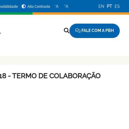
−
+
A
A
EN
PT
ES
ssibilidade
Alto Contraste
FALE COM A PBH
A
18 - TERMO DE COLABORAÇÃO