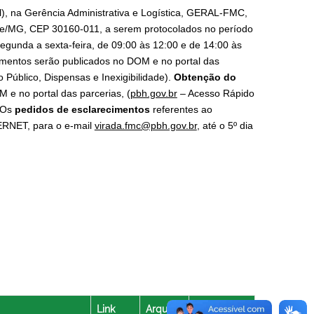
l), na Gerência Administrativa e Logística, GERAL-FMC,
nte/MG, CEP 30160-011, a serem protocolados no período
segunda a sexta-feira, de 09:00 às 12:00 e de 14:00 às
dimentos serão publicados no DOM e no portal das
Público, Dispensas e Inexigibilidade).
Obtenção do
M e no portal das parcerias, (
pbh.gov.br
– Acesso Rápido
Os
pedidos de esclarecimentos
referentes ao
ERNET, para o e-mail
virada.fmc@pbh.gov.br
, até o 5º dia
Link
Arquivo
Data