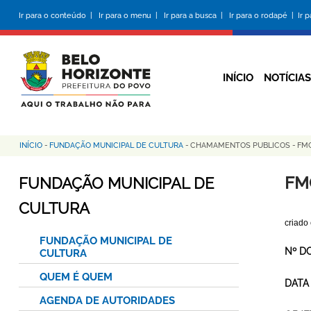
Pular
Ir para o conteúdo |
Ir para o menu |
Ir para a busca |
Ir para o rodapé |
Ir 
para
o
conteúdo
principal
INÍCIO
NOTÍCIAS
INÍCIO
-
FUNDAÇÃO MUNICIPAL DE CULTURA
-
CHAMAMENTOS PUBLICOS
-
FMC
Trilha
de
FM
FUNDAÇÃO MUNICIPAL DE
navegação
CULTURA
criado
FUNDAÇÃO MUNICIPAL DE
Nº D
CULTURA
QUEM É QUEM
DATA
AGENDA DE AUTORIDADES