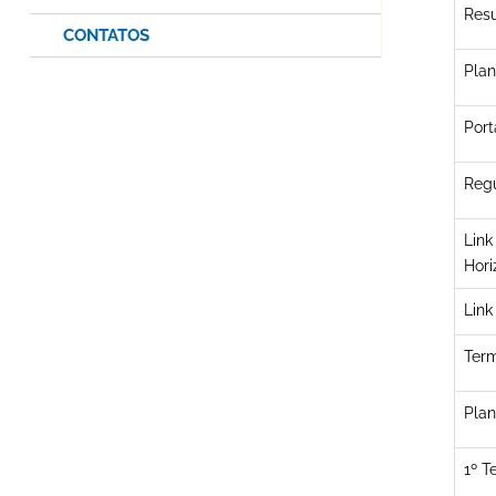
Resu
CONTATOS
Plan
Port
Regu
Link
Hori
Link
Term
Plan
1º T