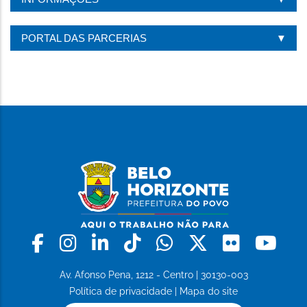
PORTAL DAS PARCERIAS
Facebook
Instagram
Linkedin
Tiktok
Whatsapp
X
Flickr
Yo
Av. Afonso Pena, 1212 - Centro | 30130-003
Política de privacidade
|
Mapa do site