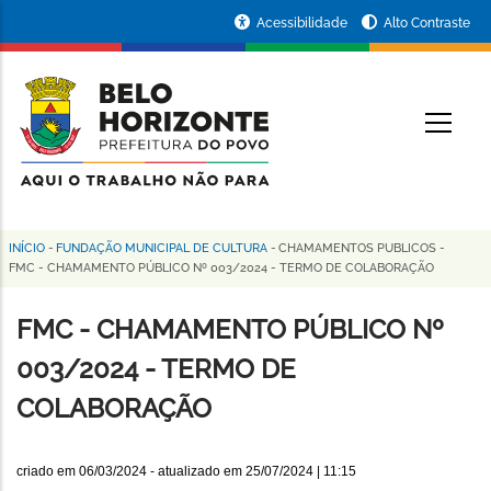
Pular
Portal
Acessibilidade
Alto Contraste
para
da
o
conteúdo
Prefeitura
O
principal
de
Belo
Horizonte
INÍCIO
-
FUNDAÇÃO MUNICIPAL DE CULTURA
-
CHAMAMENTOS PUBLICOS
-
Trilha
FMC - CHAMAMENTO PÚBLICO Nº 003/2024 - TERMO DE COLABORAÇÃO
de
FMC - CHAMAMENTO PÚBLICO Nº
navegação
003/2024 - TERMO DE
COLABORAÇÃO
criado em
06/03/2024
- atualizado em
25/07/2024 | 11:15