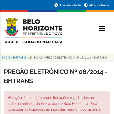
Pular
Portal
Acessibilidade
Alto Contraste
para
da
o
conteúdo
Prefeitura
O
principal
de
Belo
Horizonte
INÍCIO
-
BHTRANS
-
LICITACAO
-
PREGÃO ELETRÔNICO Nº 06/2014 - BHTRANS
Trilha
de
PREGÃO ELETRÔNICO Nº 06/2014 -
navegação
BHTRANS
Atenção:
Esta seção reúne licitações registradas no
sistema anterior da Prefeitura de Belo Horizonte. Para
consultar as licitações já migradas para o novo sistema,