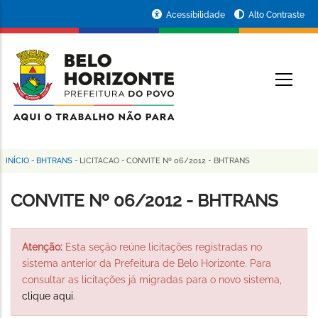
Pular
Portal
Acessibilidade
Alto Contraste
para
da
o
conteúdo
Prefeitura
O
principal
de
Belo
Horizonte
INÍCIO
-
BHTRANS
-
LICITACAO
-
CONVITE Nº 06/2012 - BHTRANS
Trilha
de
CONVITE Nº 06/2012 - BHTRANS
navegação
Atenção:
Esta seção reúne licitações registradas no
sistema anterior da Prefeitura de Belo Horizonte. Para
consultar as licitações já migradas para o novo sistema,
clique aqui
.