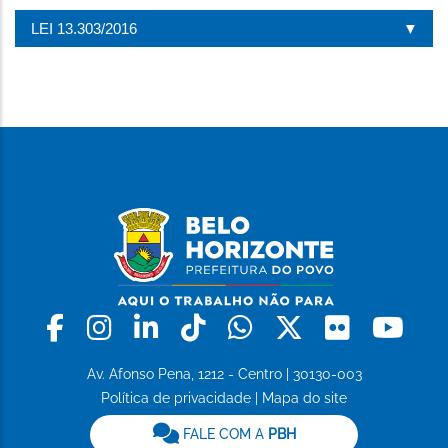
LEI 13.303/2016
Facebook
Instagram
Linkedin
Tiktok
Whatsapp
X
Flickr
Yo
Av. Afonso Pena, 1212 - Centro | 30130-003
Política de privacidade
|
Mapa do site
FALE COM A
PBH