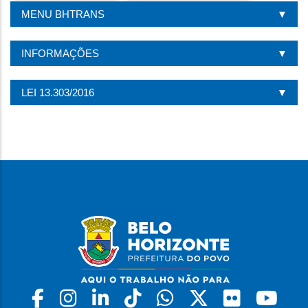
MENU BHTRANS
INFORMAÇÕES
LEI 13.303/2016
Facebook
Instagram
Linkedin
Tiktok
Whatsapp
X
Flickr
Yo