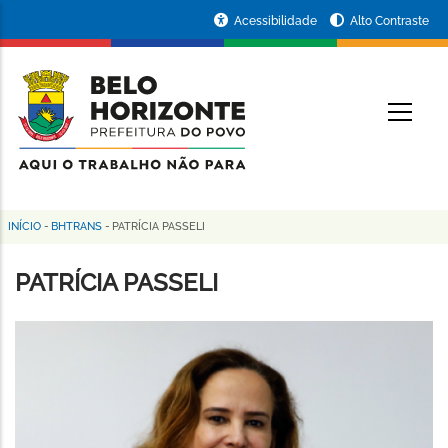
Pular
Portal
Acessibilidade
Alto Contraste
para
da
o
conteúdo
Prefeitura
O
principal
de
Belo
Horizonte
INÍCIO
-
BHTRANS
-
PATRÍCIA PASSELI
Trilha
de
PATRÍCIA PASSELI
navegação