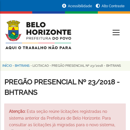
Pular
Portal
Acessibilidade
Alto Contraste
para
da
o
conteúdo
Prefeitura
O
principal
de
Belo
Horizonte
INÍCIO
-
BHTRANS
-
LICITACAO
-
PREGÃO PRESENCIAL Nº 23/2018 - BHTRANS
Trilha
de
PREGÃO PRESENCIAL Nº 23/2018 -
navegação
BHTRANS
Atenção:
Esta seção reúne licitações registradas no
sistema anterior da Prefeitura de Belo Horizonte. Para
consultar as licitações já migradas para o novo sistema,