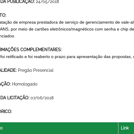
 DA PUBLICAÇÃO:
24/05/2018
TO:
atação de empresa prestadora de serviço de gerenciamento de vale-a
NS, por meio de cartões eletrônicos/magnéticos com senha e chip de 
nciados.
RMAÇÕES COMPLEMENTARES:
l foi retificado e foi reaberto o prazo para apresentação das proposta
LIDADE:
Pregão Presencial
AÇÃO:
Homologado
 DA LICITAÇÃO:
07/06/2018
ÓRICO:
lo
Link