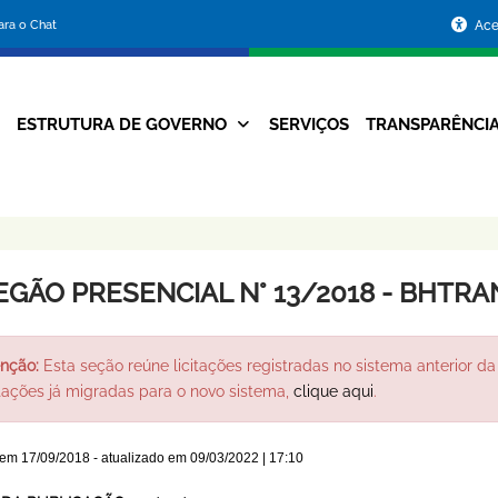
Portal
para o Chat
Ace
da
Prefeitura
ESTRUTURA DE GOVERNO
SERVIÇOS
TRANSPARÊNCI
Navegação
de
Principal
Belo
Horizonte
EGÃO PRESENCIAL N° 13/2018 - BHTRA
nção:
Esta seção reúne licitações registradas no sistema anterior da 
itações já migradas para o novo sistema,
clique aqui
.
 em
17/09/2018
- atualizado em
09/03/2022 | 17:10