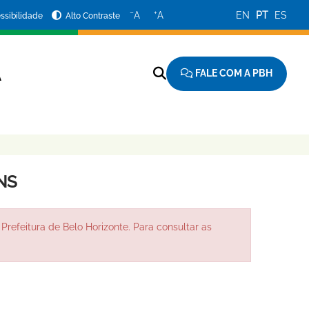
−
+
A
A
EN
PT
ES
ssibilidade
Alto Contraste
FALE COM A PBH
A
NS
Prefeitura de Belo Horizonte. Para consultar as