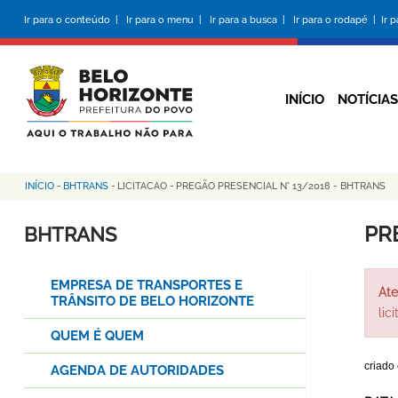
Pular
Ir para o conteúdo |
Ir para o menu |
Ir para a busca |
Ir para o rodapé |
Ir 
para
o
conteúdo
principal
INÍCIO
NOTÍCIAS
INÍCIO
-
BHTRANS
-
LICITACAO
-
PREGÃO PRESENCIAL N° 13/2018 - BHTRANS
Trilha
de
PR
BHTRANS
navegação
EMPRESA DE TRANSPORTES E
Ate
TRÂNSITO DE BELO HORIZONTE
lic
QUEM É QUEM
criado
AGENDA DE AUTORIDADES