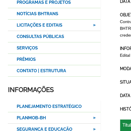
DATA
PROGRAMAS E PROJETOS
NOTÍCIAS BHTRANS
OBJE
Contr
LICITAÇÕES E EDITAIS
BHTRA
crede
CONSULTAS PÚBLICAS
SERVIÇOS
INFO
Edita
PRÊMIOS
MODA
CONTATO | ESTRUTURA
SITU
INFORMAÇÕES
DATA
PLANEJAMENTO ESTRATÉGICO
HIST
PLANMOB-BH
Títu
SEGURANÇA E EDUCAÇÃO