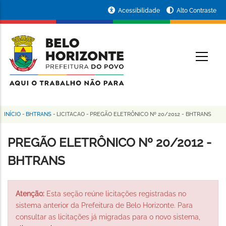
Pular
Portal
Acessibilidade
Alto Contraste
para
da
o
conteúdo
Prefeitura
O
principal
de
Belo
Horizonte
INÍCIO
-
BHTRANS
-
LICITACAO
-
PREGÃO ELETRÔNICO Nº 20/2012 - BHTRANS
Trilha
de
PREGÃO ELETRÔNICO Nº 20/2012 -
navegação
BHTRANS
Atenção:
Esta seção reúne licitações registradas no
sistema anterior da Prefeitura de Belo Horizonte. Para
consultar as licitações já migradas para o novo sistema,