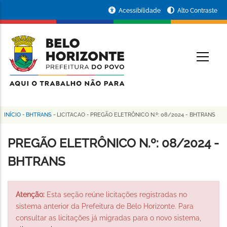
Pular
Portal
Acessibilidade
Alto Contraste
para
da
o
conteúdo
Prefeitura
O
principal
de
Belo
Horizonte
INÍCIO
-
BHTRANS
-
LICITACAO
-
PREGÃO ELETRÔNICO N.º: 08/2024 - BHTRANS
Trilha
de
PREGÃO ELETRÔNICO N.º: 08/2024 -
navegação
BHTRANS
Atenção:
Esta seção reúne licitações registradas no
sistema anterior da Prefeitura de Belo Horizonte. Para
consultar as licitações já migradas para o novo sistema,