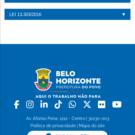
LEI 13.303/2016
Facebook
Instagram
Linkedin
Tiktok
Whatsapp
X
Flickr
Yo
Av. Afonso Pena, 1212 - Centro | 30130-003
Política de privacidade
|
Mapa do site