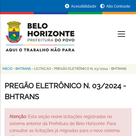
Pular
Portal
Acessibilidade
Alto Contraste
para
da
o
conteúdo
Prefeitura
O
principal
de
Belo
Horizonte
INÍCIO
-
BHTRANS
-
LICITACAO
-
PREGÃO ELETRÔNICO N. 03/2024 - BHTRANS
Trilha
de
PREGÃO ELETRÔNICO N. 03/2024 -
navegação
BHTRANS
Atenção:
Esta seção reúne licitações registradas no
sistema anterior da Prefeitura de Belo Horizonte. Para
consultar as licitações já migradas para o novo sistema,