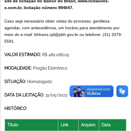
site de licitação do Banco do Brasil,
www.licitacoes-
e.com.br
, licitação número 994647.
Caso seja necessário obter vistas do processo, gentileza
agendar, com antecedência, um horário para atendimento por
meio do e-mail: bhtrans.cpl@pbh.gov.br ou telefone: (31) 3379-
5591.
VALOR ESTIMADO:
R$ 482.066,05
MODALIDADE:
Pregão Eletrônico
SITUAÇÃO:
Homologado
DATA DA LICITAÇÃO:
31/05/2023
HISTÓRICO:
Título
Link
Arquivo
Data