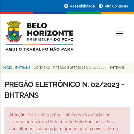
Pular
Portal
Acessibilidade
Alto Contraste
para
da
o
conteúdo
Prefeitura
O
principal
de
Belo
Horizonte
INÍCIO
-
BHTRANS
-
LICITACAO
-
PREGÃO ELETRÔNICO N. 02/2023 - BHTRANS
Trilha
de
PREGÃO ELETRÔNICO N. 02/2023 -
navegação
BHTRANS
Atenção:
Esta seção reúne licitações registradas no
sistema anterior da Prefeitura de Belo Horizonte. Para
consultar as licitações já migradas para o novo sistema,