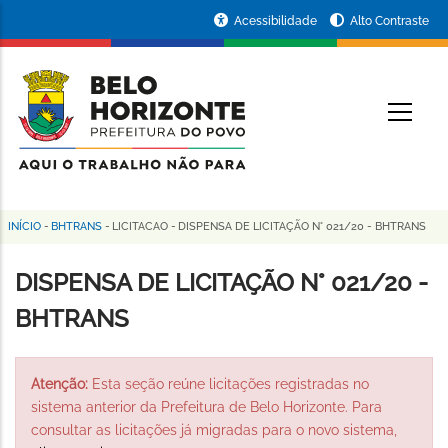
Pular
Portal
Acessibilidade
Alto Contraste
para
da
o
conteúdo
Prefeitura
O
principal
de
Belo
Horizonte
INÍCIO
-
BHTRANS
-
LICITACAO
-
DISPENSA DE LICITAÇÃO N° 021/20 - BHTRANS
Trilha
de
DISPENSA DE LICITAÇÃO N° 021/20 -
navegação
BHTRANS
Atenção:
Esta seção reúne licitações registradas no
sistema anterior da Prefeitura de Belo Horizonte. Para
consultar as licitações já migradas para o novo sistema,