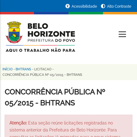
Pular
Portal
Acessibilidade
Alto Contraste
para
da
o
conteúdo
Prefeitura
O
principal
de
Belo
Horizonte
INÍCIO
-
BHTRANS
-
LICITACAO
-
Trilha
CONCORRÊNCIA PÚBLICA Nº 05/2015 - BHTRANS
de
CONCORRÊNCIA PÚBLICA Nº
navegação
05/2015 - BHTRANS
Atenção:
Esta seção reúne licitações registradas no
sistema anterior da Prefeitura de Belo Horizonte. Para
consultar as licitações já migradas para o novo sistema,