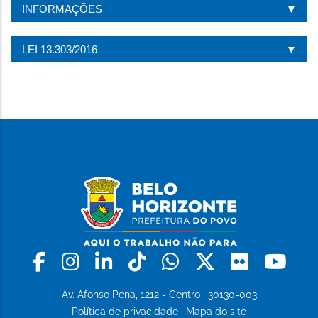
INFORMAÇÕES
LEI 13.303/2016
Facebook
Instagram
Linkedin
Tiktok
Whatsapp
X
Flickr
Yo
Av. Afonso Pena, 1212 - Centro | 30130-003
Política de privacidade
|
Mapa do site