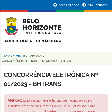
Pular
Portal
Acessibilidade
Alto Contraste
para
da
o
conteúdo
Prefeitura
O
principal
de
Belo
Horizonte
INÍCIO
-
BHTRANS
-
LICITACAO
-
Trilha
CONCORRÊNCIA ELETRÔNICA Nº 01/2023 - BHTRANS
de
CONCORRÊNCIA ELETRÔNICA Nº
navegação
01/2023 - BHTRANS
Atenção:
Esta seção reúne licitações registradas no
sistema anterior da Prefeitura de Belo Horizonte. Para
consultar as licitações já migradas para o novo sistema,