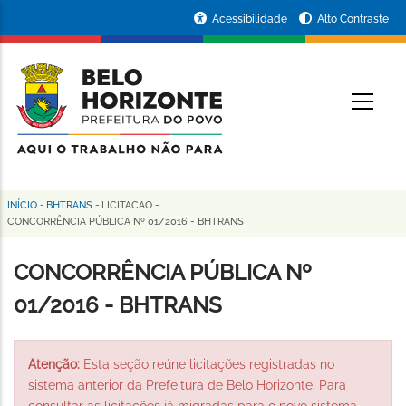
Pular
Portal
Acessibilidade
Alto Contraste
para
da
o
conteúdo
Prefeitura
O
principal
de
Belo
Horizonte
INÍCIO
-
BHTRANS
-
LICITACAO
-
Trilha
CONCORRÊNCIA PÚBLICA Nº 01/2016 - BHTRANS
de
CONCORRÊNCIA PÚBLICA Nº
navegação
01/2016 - BHTRANS
Atenção:
Esta seção reúne licitações registradas no
sistema anterior da Prefeitura de Belo Horizonte. Para
consultar as licitações já migradas para o novo sistema,