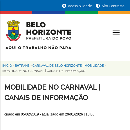
Pular
Portal
Acessibilidade
Alto Contraste
para
da
o
conteúdo
Prefeitura
O
principal
de
Belo
Horizonte
INÍCIO
-
BHTRANS
-
CARNAVAL DE BELO HORIZONTE | MOBILIDADE
-
Trilha
MOBILIDADE NO CARNAVAL | CANAIS DE INFORMAÇÃO
de
MOBILIDADE NO CARNAVAL |
navegação
CANAIS DE INFORMAÇÃO
criado em
05/02/2019
- atualizado em
29/01/2026 | 13:08