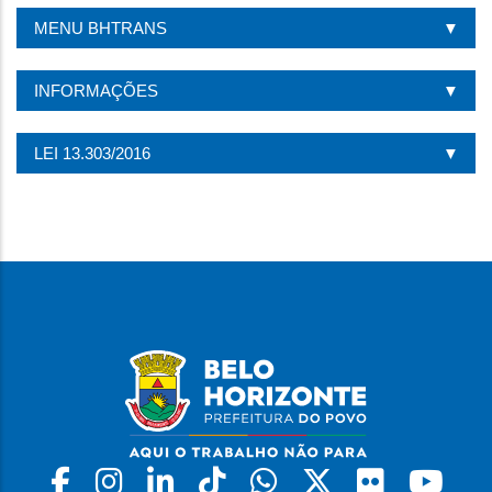
ESTA
MENU BHTRANS
PÁGINA
INFORMAÇÕES
LEI 13.303/2016
Facebook
Instagram
Linkedin
Tiktok
Whatsapp
X
Flickr
Yo