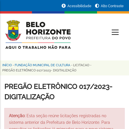
Pular
Portal
Acessibilidade
Alto Contraste
para
da
o
conteúdo
Prefeitura
O
principal
de
Belo
Horizonte
INÍCIO
-
FUNDAÇÃO MUNICIPAL DE CULTURA
-
LICITACAO
-
Trilha
PREGÃO ELETRÔNICO 017/2023- DIGITALIZAÇÃO
de
PREGÃO ELETRÔNICO 017/2023-
navegação
DIGITALIZAÇÃO
Atenção:
Esta seção reúne licitações registradas no
sistema anterior da Prefeitura de Belo Horizonte. Para
consultar as licitações já migradas para o novo sistema,