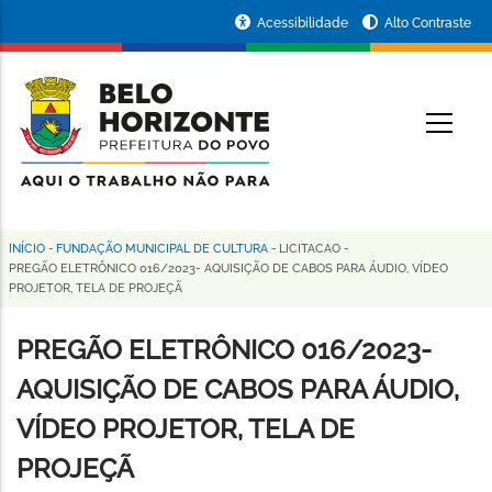
Pular
Portal
Acessibilidade
Alto Contraste
para
da
o
conteúdo
Prefeitura
O
principal
de
Belo
Horizonte
INÍCIO
-
FUNDAÇÃO MUNICIPAL DE CULTURA
-
LICITACAO
-
Trilha
PREGÃO ELETRÔNICO 016/2023- AQUISIÇÃO DE CABOS PARA ÁUDIO, VÍDEO
PROJETOR, TELA DE PROJEÇÃ
de
navegação
PREGÃO ELETRÔNICO 016/2023-
AQUISIÇÃO DE CABOS PARA ÁUDIO,
VÍDEO PROJETOR, TELA DE
PROJEÇÃ