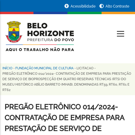
Pular
Portal
Acessibilidade
Alto Contraste
para
da
o
conteúdo
Prefeitura
O
principal
de
Belo
Horizonte
INÍCIO
-
FUNDAÇÃO MUNICIPAL DE CULTURA
-
LICITACAO
-
Trilha
PREGÃO ELETRÔNICO 014/2024- CONTRATAÇÃO DE EMPRESA PARA PRESTAÇÃO
DE SERVIÇO DE BIOPROSPECÇÃO EM QUATRO RESERVAS TÉCNICAS (RTS) DO
de
MUSEU HISTÓRICO ABÍLIO BARRETO (MHAB), DENOMINADAS RT59, RT60, RT61 E
RT62
navegação
PREGÃO ELETRÔNICO 014/2024-
CONTRATAÇÃO DE EMPRESA PARA
PRESTAÇÃO DE SERVIÇO DE