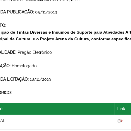
 em
05/11/2019
- atualizado em
20/12/2019 | 10:35
 DA PUBLICAÇÃO:
05/11/2019
TO:
ição de Tintas Diversas e Insumos de Suporte para Atividades A
ipal de Cultura, e o Projeto Arena da Cultura, conforme especific
LIDADE:
Pregão Eletrônico
AÇÃO:
Homologado
 DA LICITAÇÃO:
18/11/2019
ÓRICO:
lo
Link
TAL