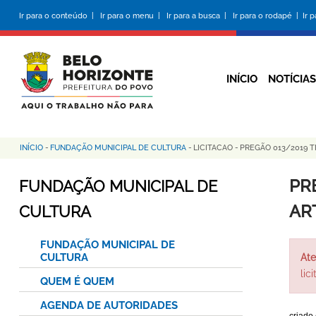
Pular
Ir para o conteúdo |
Ir para o menu |
Ir para a busca |
Ir para o rodapé |
Ir 
para
o
conteúdo
principal
INÍCIO
NOTÍCIAS
INÍCIO
-
FUNDAÇÃO MUNICIPAL DE CULTURA
-
LICITACAO
-
PREGÃO 013/2019 T
Trilha
de
PR
FUNDAÇÃO MUNICIPAL DE
navegação
AR
CULTURA
FUNDAÇÃO MUNICIPAL DE
CULTURA
Ate
lic
QUEM É QUEM
AGENDA DE AUTORIDADES