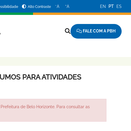
−
+
A
A
EN
PT
ES
ssibilidade
Alto Contraste
FALE COM A PBH
A
SUMOS PARA ATIVIDADES
Prefeitura de Belo Horizonte. Para consultar as