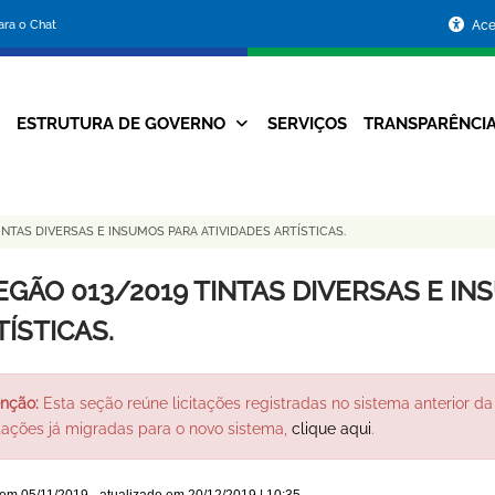
Portal
para o Chat
Ace
da
Prefeitura
ESTRUTURA DE GOVERNO
SERVIÇOS
TRANSPARÊNCI
Navegação
de
Principal
Belo
INTAS DIVERSAS E INSUMOS PARA ATIVIDADES ARTÍSTICAS.
Horizonte
EGÃO 013/2019 TINTAS DIVERSAS E IN
TÍSTICAS.
nção:
Esta seção reúne licitações registradas no sistema anterior da 
itações já migradas para o novo sistema,
clique aqui
.