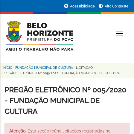
Pular
Portal
Acessibilidade
Alto Contraste
para
da
o
conteúdo
Prefeitura
O
principal
de
Belo
Horizonte
INÍCIO
-
FUNDAÇÃO MUNICIPAL DE CULTURA
-
LICITACAO
-
Trilha
PREGÃO ELETRÔNICO Nº 005/2020 - FUNDAÇÃO MUNICIPAL DE CULTURA
de
PREGÃO ELETRÔNICO Nº 005/2020
navegação
- FUNDAÇÃO MUNICIPAL DE
CULTURA
Atenção:
Esta seção reúne licitações registradas no