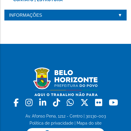
INFORMAÇÕES
Facebook
Instagram
Linkedin
Tiktok
Whatsapp
X
Flickr
Yo
Av. Afonso Pena, 1212 - Centro | 30130-003
Política de privacidade
|
Mapa do site