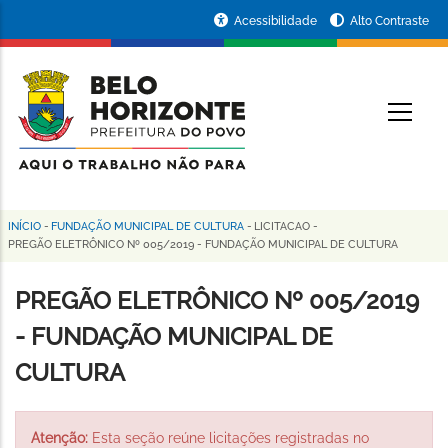
Pular
Portal
Acessibilidade
Alto Contraste
para
da
o
conteúdo
Prefeitura
O
principal
de
Belo
Horizonte
INÍCIO
-
FUNDAÇÃO MUNICIPAL DE CULTURA
-
LICITACAO
-
Trilha
PREGÃO ELETRÔNICO Nº 005/2019 - FUNDAÇÃO MUNICIPAL DE CULTURA
de
PREGÃO ELETRÔNICO Nº 005/2019
navegação
- FUNDAÇÃO MUNICIPAL DE
CULTURA
Atenção:
Esta seção reúne licitações registradas no