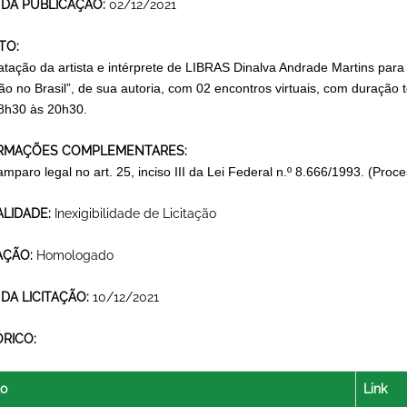
 DA PUBLICAÇÃO:
02/12/2021
TO:
atação da artista e intérprete de LIBRAS Dinalva Andrade Martins para 
são no Brasil”, de sua autoria, com 02 encontros virtuais, com duração
8h30 às 20h30.
RMAÇÕES COMPLEMENTARES:
mparo legal no art. 25, inciso III da Lei Federal n.º 8.666/1993. (Proc
LIDADE:
Inexigibilidade de Licitação
AÇÃO:
Homologado
 DA LICITAÇÃO:
10/12/2021
ÓRICO:
lo
Link