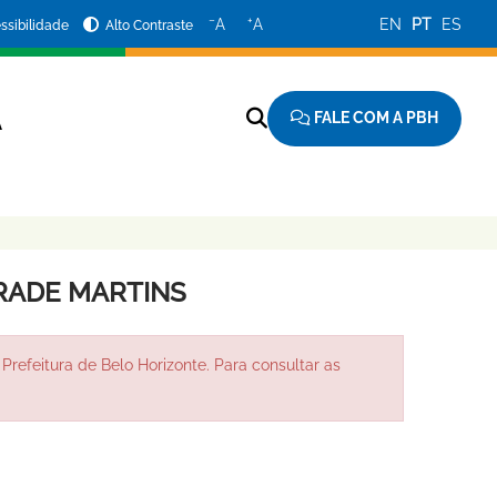
−
+
A
A
EN
PT
ES
ssibilidade
Alto Contraste
FALE COM A PBH
A
DRADE MARTINS
Prefeitura de Belo Horizonte. Para consultar as