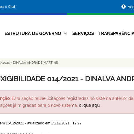
Portal
para o Chat
Ace
da
Prefeitura
ESTRUTURA DE GOVERNO
SERVIÇOS
TRANSPARÊNCI
Navegação
de
Principal
Belo
14/2021 - DINALVA ANDRADE MARTINS
Horizonte
EXIGIBILIDADE 014/2021 - DINALVA AN
nção:
Esta seção reúne licitações registradas no sistema anterior da 
itações já migradas para o novo sistema,
clique aqui
.
 em
15/12/2021
- atualizado em
15/12/2021 | 12:22