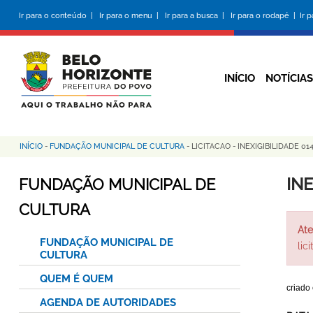
Pular
Ir para o conteúdo |
Ir para o menu |
Ir para a busca |
Ir para o rodapé |
Ir 
para
o
conteúdo
principal
INÍCIO
NOTÍCIAS
INÍCIO
-
FUNDAÇÃO MUNICIPAL DE CULTURA
-
LICITACAO
-
INEXIGIBILIDADE 0
Trilha
de
IN
FUNDAÇÃO MUNICIPAL DE
navegação
CULTURA
Ate
FUNDAÇÃO MUNICIPAL DE
lic
CULTURA
QUEM É QUEM
criado
AGENDA DE AUTORIDADES