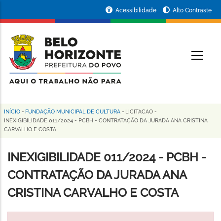
Pular
Portal
Acessibilidade
Alto Contraste
para
da
o
conteúdo
Prefeitura
O
principal
de
Belo
Horizonte
INÍCIO
-
FUNDAÇÃO MUNICIPAL DE CULTURA
-
LICITACAO
-
Trilha
INEXIGIBILIDADE 011/2024 - PCBH - CONTRATAÇÃO DA JURADA ANA CRISTINA
CARVALHO E COSTA
de
navegação
INEXIGIBILIDADE 011/2024 - PCBH -
CONTRATAÇÃO DA JURADA ANA
CRISTINA CARVALHO E COSTA