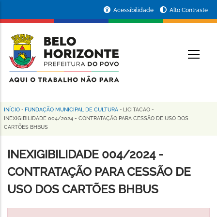
Pular
Portal
Acessibilidade
Alto Contraste
para
da
o
conteúdo
Prefeitura
O
principal
de
Belo
Horizonte
INÍCIO
-
FUNDAÇÃO MUNICIPAL DE CULTURA
-
LICITACAO
-
Trilha
INEXIGIBILIDADE 004/2024 - CONTRATAÇÃO PARA CESSÃO DE USO DOS
CARTÕES BHBUS
de
navegação
INEXIGIBILIDADE 004/2024 -
CONTRATAÇÃO PARA CESSÃO DE
USO DOS CARTÕES BHBUS