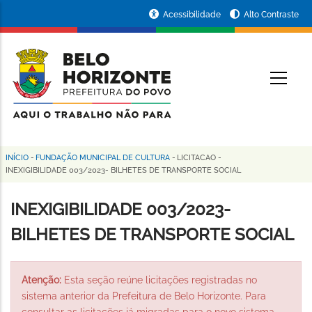
Pular
Portal
Acessibilidade
Alto Contraste
para
da
o
conteúdo
Prefeitura
O
principal
de
Belo
Horizonte
INÍCIO
-
FUNDAÇÃO MUNICIPAL DE CULTURA
-
LICITACAO
-
Trilha
INEXIGIBILIDADE 003/2023- BILHETES DE TRANSPORTE SOCIAL
de
INEXIGIBILIDADE 003/2023-
navegação
BILHETES DE TRANSPORTE SOCIAL
Atenção:
Esta seção reúne licitações registradas no
sistema anterior da Prefeitura de Belo Horizonte. Para
consultar as licitações já migradas para o novo sistema,