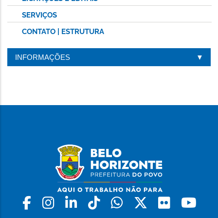
SERVIÇOS
CONTATO | ESTRUTURA
INFORMAÇÕES
Facebook
Instagram
Linkedin
Tiktok
Whatsapp
X
Flickr
Yo