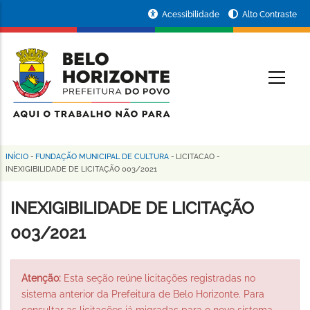
Pular
Portal
Acessibilidade
Alto Contraste
para
da
o
conteúdo
Prefeitura
O
principal
de
Belo
Horizonte
INÍCIO
-
FUNDAÇÃO MUNICIPAL DE CULTURA
-
LICITACAO
-
Trilha
INEXIGIBILIDADE DE LICITAÇÃO 003/2021
de
INEXIGIBILIDADE DE LICITAÇÃO
navegação
003/2021
Atenção:
Esta seção reúne licitações registradas no
sistema anterior da Prefeitura de Belo Horizonte. Para
consultar as licitações já migradas para o novo sistema,