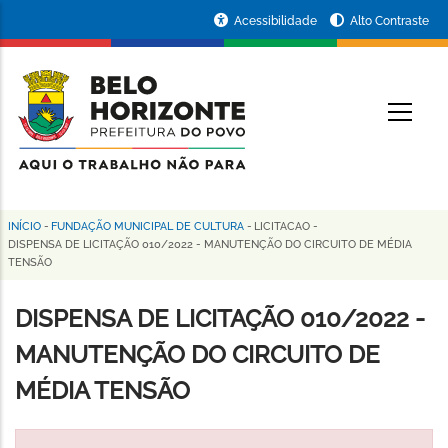
Pular
Portal
Acessibilidade
Alto Contraste
para
da
o
conteúdo
Prefeitura
O
principal
de
Belo
Horizonte
INÍCIO
-
FUNDAÇÃO MUNICIPAL DE CULTURA
-
LICITACAO
-
Trilha
DISPENSA DE LICITAÇÃO 010/2022 - MANUTENÇÃO DO CIRCUITO DE MÉDIA
TENSÃO
de
navegação
DISPENSA DE LICITAÇÃO 010/2022 -
MANUTENÇÃO DO CIRCUITO DE
MÉDIA TENSÃO