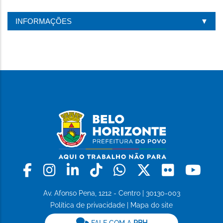
INFORMAÇÕES
Facebook
Instagram
Linkedin
Tiktok
Whatsapp
X
Flickr
Yo
Av. Afonso Pena, 1212 - Centro | 30130-003
Política de privacidade
|
Mapa do site
FALE COM A
PBH