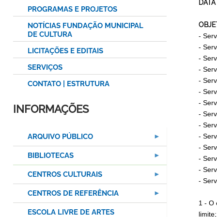
DATA
PROGRAMAS E PROJETOS
OBJE
NOTÍCIAS FUNDAÇÃO MUNICIPAL
DE CULTURA
- Servi
- Servi
LICITAÇÕES E EDITAIS
- Serv
SERVIÇOS
- Serv
- Servi
CONTATO | ESTRUTURA
- Servi
- Servi
INFORMAÇÕES
- Servi
- Servi
ARQUIVO PÚBLICO
- Servi
- Servi
BIBLIOTECAS
- Servi
- Serv
CENTROS CULTURAIS
- Serv
CENTROS DE REFERÊNCIA
1 - O
ESCOLA LIVRE DE ARTES
limite;