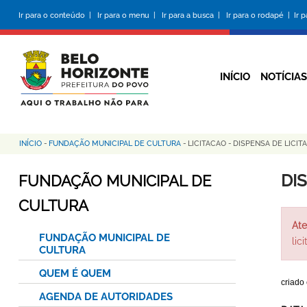
Pular
Ir para o conteúdo |
Ir para o menu |
Ir para a busca |
Ir para o rodapé |
Ir 
para
o
conteúdo
principal
INÍCIO
NOTÍCIAS
INÍCIO
-
FUNDAÇÃO MUNICIPAL DE CULTURA
-
LICITACAO
-
DISPENSA DE LICIT
Trilha
de
DI
FUNDAÇÃO MUNICIPAL DE
navegação
CULTURA
Ate
FUNDAÇÃO MUNICIPAL DE
lic
CULTURA
QUEM É QUEM
criado
AGENDA DE AUTORIDADES