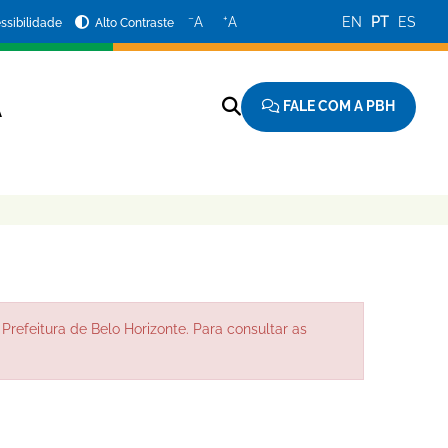
−
+
A
A
EN
PT
ES
ssibilidade
Alto Contraste
FALE COM A PBH
A
Prefeitura de Belo Horizonte. Para consultar as