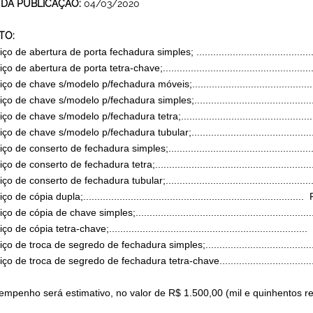
 DA PUBLICAÇÃO:
04/03/2020
TO:
ço de abertura de porta fechadura simples; ........................................
ço de abertura de porta tetra-chave;..................................................
iço de chave s/modelo p/fechadura móveis;.........................................
iço de chave s/modelo p/fechadura simples;........................................
ço de chave s/modelo p/fechadura tetra;............................................
ço de chave s/modelo p/fechadura tubular;.........................................
ço de conserto de fechadura simples;.................................................
ço de conserto de fechadura tetra;....................................................
ço de conserto de fechadura tubular;.................................................
ço de cópia dupla;............................................................................
ço de cópia de chave simples;............................................................
ço de cópia tetra-chave;....................................................................
iço de troca de segredo de fechadura simples;.....................................
iço de troca de segredo de fechadura tetra-chave................................
 empenho será estimativo, no valor de R$ 1.500,00 (mil e quinhentos r