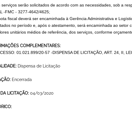
s serviços serão solicitados de acordo com as necessidades, sob a resp
 -FMC - 3277-4642/4625;
 nota fiscal deverá ser encaminhada à Gerência Administrativa e Logís
tados no período e, após o atestamento, será encaminhada ao setor 
lores unitários médios de referência, dos serviços, conforme orçamen
RMAÇÕES COMPLEMENTARES:
SSO: 01.021.899/20-57 -DISPENSA DE LICITAÇÃO, ART. 24, II, LEI
LIDADE:
Dispensa de Licitação
AÇÃO:
Encerrada
 DA LICITAÇÃO:
04/03/2020
ÓRICO: