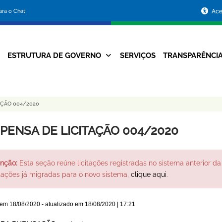
Portal
para o Chat
Ace
da
Prefeitura
ESTRUTURA DE GOVERNO
SERVIÇOS
TRANSPARÊNCI
Navegação
de
Principal
Belo
AÇÃO 004/2020
Horizonte
SPENSA DE LICITAÇÃO 004/2020
nção:
Esta seção reúne licitações registradas no sistema anterior da 
itações já migradas para o novo sistema,
clique aqui
.
 em
18/08/2020
- atualizado em
18/08/2020 | 17:21