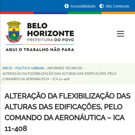
Pular
Portal
Acessibilidade
Alto Contraste
para
da
o
conteúdo
Prefeitura
O
principal
de
Belo
Horizonte
INÍCIO
-
POLÍTICA URBANA
-
INFORMES TECNICOS
-
Trilha
ALTERAÇÃO DA FLEXIBILIZAÇÃO DAS ALTURAS DAS EDIFICAÇÕES, PELO
COMANDO DA AERONÁUTICA – ICA 11-408
de
navegação
ALTERAÇÃO DA FLEXIBILIZAÇÃO DAS
ALTURAS DAS EDIFICAÇÕES, PELO
COMANDO DA AERONÁUTICA – ICA
11-408