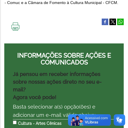
- Comuc e a Câmara de Fomento à Cultura Municipal - CFCM.
IMPRIMIR
ESTA
PÁGINA
INFORMAÇÕES SOBRE AÇÕES E
COMUNICADOS
Já pensou em receber informações
sobre nossas ações direto no seu e-
mail?
Agora você pode!
Basta selecionar a(s) opção(ões) e
adicionar um e-mail válido abaixo:
Cultura - Artes Cênicas